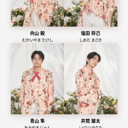
向山 毅
塩田 将己
むかいやま たけし
しおた まさき
青山 隼
井筒 雄太
あおやま じゅん
いづつ ゆうた