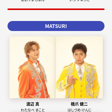
MATSURI
渡辺 真
橋爪 健二
わたなべ まこと
はしづめ けんじ