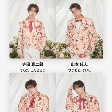
寺田 真二郎
山本 佳志
てらだ しんじろう
やまもと けいし