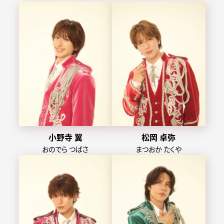
小野寺 翼
松岡 卓弥
おのでら つばさ
まつおか たくや