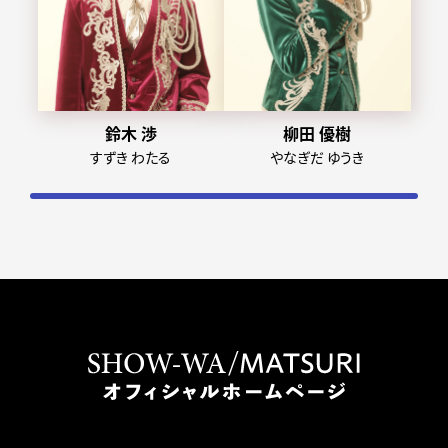
鈴木 渉
柳田 優樹
すずき わたる
やなぎだ ゆうき