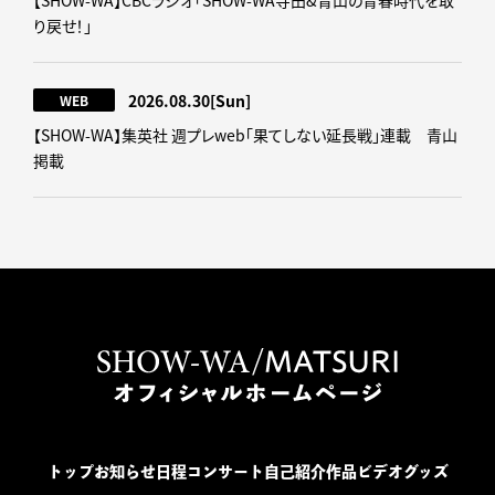
【SHOW-WA】CBCラジオ｢SHOW-WA寺田&青山の青春時代を取
り戻せ！｣
2026.08.30
[Sun]
WEB
【SHOW-WA】集英社 週プレweb｢果てしない延長戦｣連載 青山
掲載
トップ
お知らせ
日程
コンサート
自己紹介
作品
ビデオ
グッズ