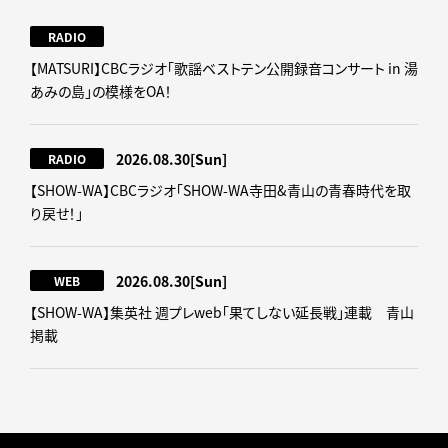
RADIO
【MATSURI】CBCラジオ「歌謡ベストテン公開録音コンサート in 湯
あみの島」の模様をOA！
2026.08.30
[Sun]
RADIO
【SHOW-WA】CBCラジオ｢SHOW-WA寺田&青山の青春時代を取
り戻せ！｣
2026.08.30
[Sun]
WEB
【SHOW-WA】集英社 週プレweb｢果てしない延長戦｣連載 青山
掲載