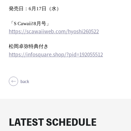
発売日：6月17日（水）
「S Cawaii!8月号」
https://scawaiiweb.com/hyoshi260522
松岡卓弥特典付き
https://infosquare.shop/?pid=192055512
back
LATEST SCHEDULE