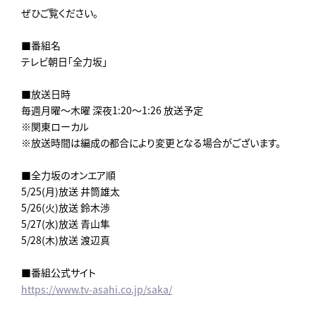
ぜひご覧ください。
■番組名
テレビ朝日「全力坂」
■放送日時
毎週月曜～木曜 深夜1:20～1:26 放送予定
※関東ローカル
※放送時間は編成の都合により変更となる場合がございます。
■全力坂のオンエア順
5/25(月)放送 井筒雄太
5/26(火)放送 鈴木渉
5/27(水)放送 青山隼
5/28(木)放送 渡辺真
■番組公式サイト
https://www.tv-asahi.co.jp/saka/