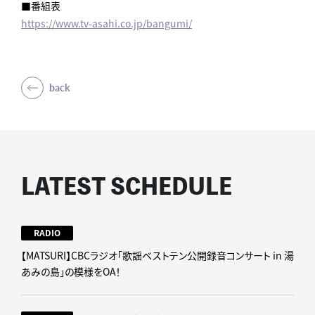
■番組表
https://www.tv-asahi.co.jp/bangumi/
back
LATEST SCHEDULE
RADIO
【MATSURI】CBCラジオ「歌謡ベストテン公開録音コンサート in 湯
あみの島」の模様をOA！