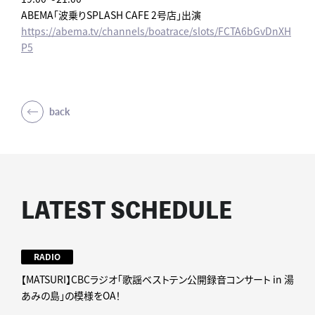
ABEMA「波乗りSPLASH CAFE 2号店」出演
https://abema.tv/channels/boatrace/slots/FCTA6bGvDnXH
P5
back
LATEST SCHEDULE
RADIO
【MATSURI】CBCラジオ「歌謡ベストテン公開録音コンサート in 湯
あみの島」の模様をOA！