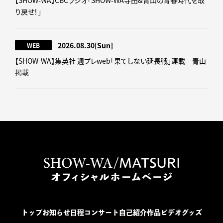
【SHOW-WA】CBCラジオ｢SHOW-WA寺田&青山の青春時代を取
り戻せ！｣
2026.08.30
[Sun]
WEB
【SHOW-WA】集英社 週プレweb｢果てしない延長戦｣連載 青山
掲載
トップ
お知らせ
日程
コンサート
自己紹介
作品
ビデオ
グッズ