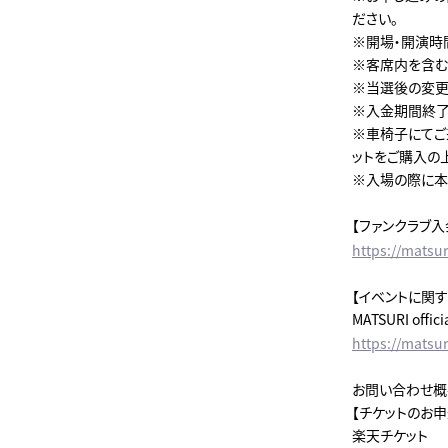
ださい。
※開場・開演時
※客席内を含む
※当選後の変更
※入金期間終了
※車椅子にてご
ットをご購入の
※入場の際に本
【ファンクラブ入
https://matsur
【イベントに関
MATSURI offici
https://matsu
お問い合わせ概
【チケットのお
楽天チケット