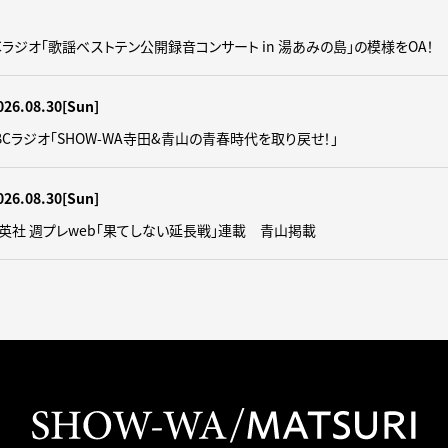
】CBCラジオ「歌謡ベストテン公開録音コンサート in 湯あみの島」の模様をOA！
026.08.30
[Sun]
】CBCラジオ｢SHOW-WA寺田&青山の青春時代を取り戻せ！｣
026.08.30
[Sun]
】集英社 週プレweb｢果てしない延長戦｣連載 青山掲載