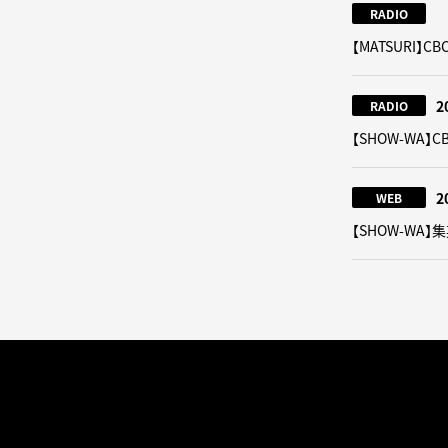
RADIO
【MATSURI
2
RADIO
【SHOW-WA
2
WEB
【SHOW-WA