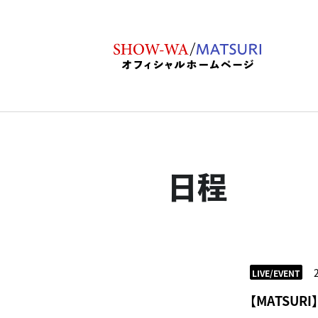
日程
LIVE/EVENT
【MATSU