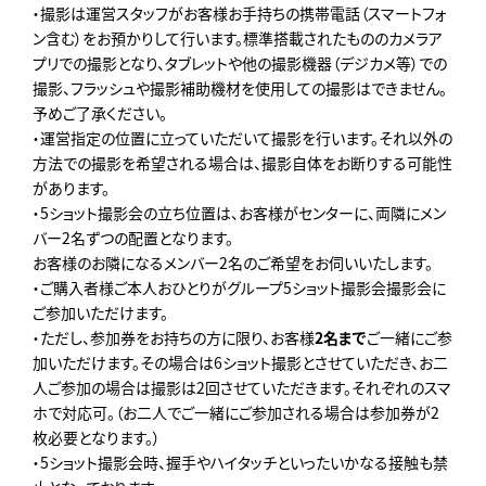
・撮影は運営スタッフがお客様お手持ちの携帯電話（スマートフォ
ン含む）をお預かりして行います。標準搭載されたもののカメラア
プリでの撮影となり、タブレットや他の撮影機器（デジカメ等）での
撮影、フラッシュや撮影補助機材を使用しての撮影はできません。
予めご了承ください。
・運営指定の位置に立っていただいて撮影を行います。それ以外の
方法での撮影を希望される場合は、撮影自体をお断りする可能性
があります。
・5ショット撮影会の立ち位置は、お客様がセンターに、両隣にメン
バー2名ずつの配置となります。
お客様のお隣になるメンバー2名のご希望をお伺いいたします。
・ご購入者様ご本人おひとりがグループ5ショット撮影会撮影会に
ご参加いただけます。
・ただし、参加券をお持ちの方に限り、お客様
2名まで
ご一緒にご参
加いただけます。その場合は6ショット撮影とさせていただき、お二
人ご参加の場合は撮影は2回させていただきます。それぞれのスマ
ホで対応可。（お二人でご一緒にご参加される場合は参加券が2
枚必要となります。）
・5ショット撮影会時、握手やハイタッチといったいかなる接触も禁