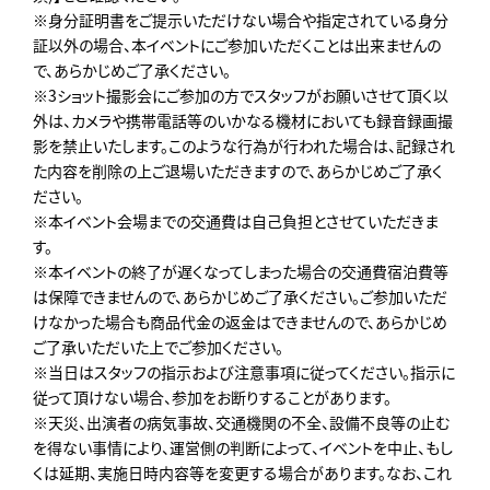
※身分証明書をご提示いただけない場合や指定されている身分
証以外の場合、本イベントにご参加いただくことは出来ませんの
で、あらかじめご了承ください。
※3ショット撮影会にご参加の方でスタッフがお願いさせて頂く以
外は、カメラや携帯電話等のいかなる機材においても録音録画撮
影を禁止いたします。このような行為が行われた場合は、記録され
た内容を削除の上ご退場いただきますので、あらかじめご了承く
ださい。
※本イベント会場までの交通費は自己負担とさせていただきま
す。
※本イベントの終了が遅くなってしまった場合の交通費宿泊費等
は保障できませんので、あらかじめご了承ください。ご参加いただ
けなかった場合も商品代金の返金はできませんので、あらかじめ
ご了承いただいた上でご参加ください。
※当日はスタッフの指示および注意事項に従ってください。指示に
従って頂けない場合、参加をお断りすることがあります。
※天災、出演者の病気事故、交通機関の不全、設備不良等の止む
を得ない事情により、運営側の判断によって、イベントを中止、もし
くは延期、実施日時内容等を変更する場合があります。なお、これ