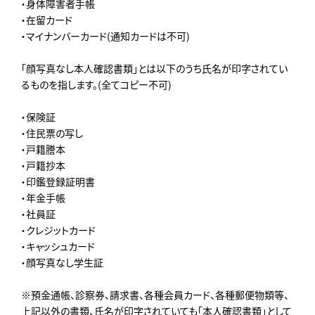
・身体障害者手帳
・在留カード
・マイナンバーカード(通知カードは不可)
「顔写真なし本人確認書類」とは以下のうち氏名が印字されてい
るものを指します。(全てコピー不可)
・保険証
・住民票の写し
・戸籍謄本
・戸籍抄本
・印鑑登録証明書
・年金手帳
・社員証
・クレジットカード
・キャッシュカード
・顔写真なし学生証
※預金通帳、診察券、請求書、各種会員カード、各種郵便物類等、
上記以外の書類、氏名が印字されていても「本人確認書類」として