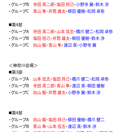
・グループB
寺田 真二郎・塩田 将己
・
小野寺 翼・鈴木 渉
・グループC
青山 隼・井筒 雄太
・
柳田 優樹・松岡 卓弥
◼️第4部
・グループA
寺田 真二郎・山本 佳志
・
橋爪 健二・松岡 卓弥
・グループB
塩田 将己・井筒 雄太
・
柳田 優樹・鈴木 渉
・グループC
向山 毅・青山 隼
・
渡辺 真・小野寺 翼
＜神奈川会場＞
◼️第3部
・グループA
山本 佳志・塩田 将己
・
橋爪 健二・松岡 卓弥
・グループB
寺田 真二郎・青山 隼
・
渡辺 真・柳田 優樹
・グループC
向山 毅・井筒 雄太
・
小野寺 翼・鈴木 渉
◼️第4部
・グループA
向山 毅・塩田 将己
・
柳田 優樹・橋爪 健二
・グループB
青山 隼・山本 佳志
・
渡辺 真・鈴木 渉