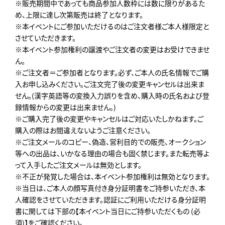
※販売期間中であっても商品参加人数枠には数に限りがあるた
め、上限に達し次第販売は終了となります。
※本イベントにご参加いただけるのはご注文者様ご本人様限定と
させていただきます。
※本イベント参加権利の譲渡やご注文者の変更はお受けできませ
ん。
※ご注文者＝ご参加者となります。必ず、ご本人の氏名情報でご購
入お申し込みください。ご注文完了後の変更キャンセルは出来ま
せん。(漢字英語等の変換入力誤りを含め、購入時の氏名および登
録情報からの変更は出来ません。)
※ご購入完了後の変更やキャンセルはご対応いたしかねます。ご
購入の際はお間違えないようご注意ください。
※ご注文メールのコピー、偽造、営利目的での販売、オークション
等への出品は、いかなる理由の場合も固く禁じます。また転売等よ
って入手したご注文メールは無効とします。
※不正が発覚した場合は、本イベント参加権利は無効となります。
※当日は、ご本人の顔写真付き身分証明書をご持参いただき、本
人確認をさせていただきます。認証にご利用いただける身分証明
書に関しては下部の【本イベント当日にご持参いただくもの (必
須)】をご確認ください。