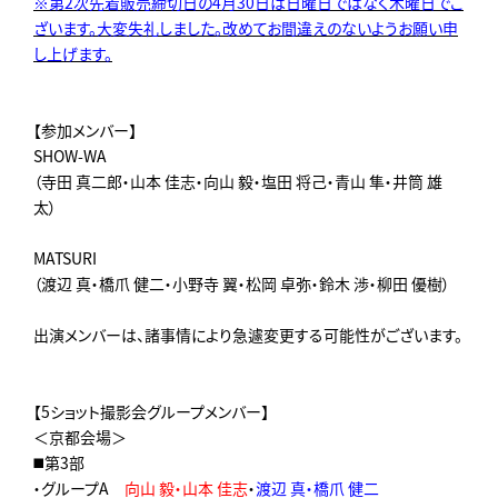
※第2次先着販売締切日の4月30日は日曜日ではなく木曜日でご
ざいます。大変失礼しました。改めてお間違えのないようお願い申
し上げます。
【参加メンバー】
SHOW-WA
（寺田 真二郎・山本 佳志・向山 毅・塩田 将己・青山 隼・井筒 雄
太）
MATSURI
（渡辺 真・橋爪 健二・小野寺 翼・松岡 卓弥・鈴木 渉・柳田 優樹）
出演メンバーは、諸事情により急遽変更する可能性がございます。
【5ショット撮影会グループメンバー】
＜京都会場＞
◼️第3部
・グループA
向山 毅・山本 佳志
・
渡辺 真・橋爪 健二