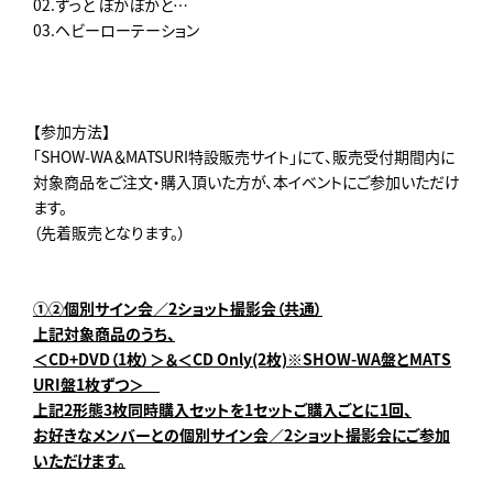
02.ずっと ぽかぽかと…
03.ヘビーローテーション
【参加方法】
「SHOW-WA＆MATSURI特設販売サイト」にて、販売受付期間内に
対象商品をご注文・購入頂いた方が、本イベントにご参加いただけ
ます。
（先着販売となります。）
①②個別サイン会／2ショット撮影会（共通）
上記対象商品のうち、
＜CD+DVD（1枚）＞＆＜CD Only(2枚)※SHOW-WA盤とMATS
URI盤1枚ずつ＞
上記2形態3枚同時購入セットを1セットご購入ごとに1回、
お好きなメンバーとの個別サイン会／2ショット撮影会にご参加
いただけます。