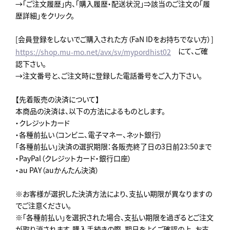
→「ご注文履歴」内、「購入履歴・配送状況」⇒該当のご注文の「履
歴詳細」をクリック。
[会員登録をしないでご購入された方（FaN IDをお持ちでない方）]
にて、ご確
https://shop.mu-mo.net/avx/sv/mypordhist02
認下さい。
→注文番号と、ご注文時に登録した電話番号をご入力下さい。
【先着販売の決済について】
本商品の決済は、以下の方法によるものとします。
・クレジットカード
・各種前払い（コンビニ、電子マネー、ネット銀行）
「各種前払い」決済の選択期限：各販売終了日の3日前23:50まで
・PayPal（クレジットカード・銀行口座）
・au PAY（auかんたん決済）
※お客様が選択した決済方法により、支払い期限が異なりますの
でご注意ください。
※「各種前払い」を選択された場合、支払い期限を過ぎるとご注文
が取り消されます。購入手続きの際、期日をよくご確認の上、お支