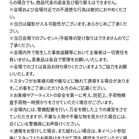
らの場合でも、商品代金の返金及び振り替えはできません。
※会場および会場付近での不道徳な行為は絶対におやめくださ
い。
※当日は撮影が入る可能性がございます。あらかじめご了承くだ
さい。
※当日会場でのプレゼント/手紙等の受け取りはできませんのでご
了承ください。
※会場内外で発生した事故盗難等において主催者は一切責任を
負いません。貴重品は各自で管理をお願いいたします。
※会場でのゴミは各自お持ち帰りくださいますようご協力をお願
いいたします。
※スタッフがお客様の肩や腕などに触れて誘導する場合がありま
す。この事をご了承いただける方のみご応募ください。
※お客様やアーティストの安全を第一に考え、防犯上、手荷物検
査手荷物一時預かりをさせていただく場合がございます。
※会場内には、警備配置を行い、万全を期した上での運営をさせ
ていただきますが、不審な人物や不審な物を見かけた場合には、
近くにいる警備員にお声掛けください。
※通報をお受けした場合、また疑わしい場合は、本イベント参加
後にスタッフよりお声掛けをさせて頂き、確認をさせていただく場