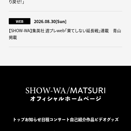
り戻せ！｣
2026.08.30
[Sun]
WEB
【SHOW-WA】集英社 週プレweb｢果てしない延長戦｣連載 青山
掲載
トップ
お知らせ
日程
コンサート
自己紹介
作品
ビデオ
グッズ