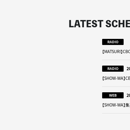
LATEST SCH
RADIO
【MATSURI
2
RADIO
【SHOW-WA
2
WEB
【SHOW-WA