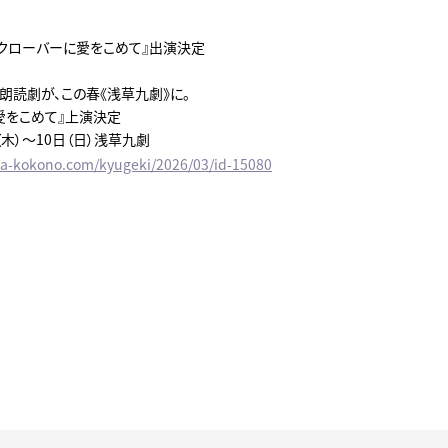
クローバーに愛をこめて』出演決定
朗読劇が、この春《浅草九劇》に。
愛をこめて』上演決定
日（木）～10日（日）浅草九劇
sa-kokono.com/kyugeki/2026/03/id-15080