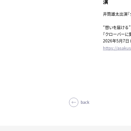
演
井筒雄太出演『
“想いを届ける”
『クローバーに
2026年5月7
https://asaku
back