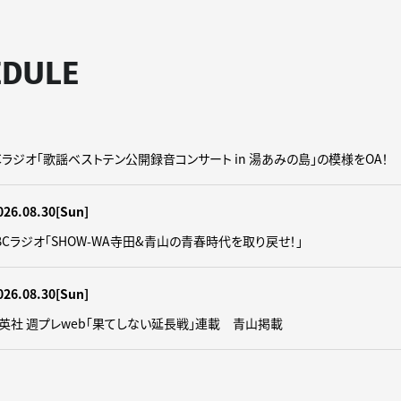
EDULE
】CBCラジオ「歌謡ベストテン公開録音コンサート in 湯あみの島」の模様をOA！
026.08.30
[Sun]
】CBCラジオ｢SHOW-WA寺田&青山の青春時代を取り戻せ！｣
026.08.30
[Sun]
】集英社 週プレweb｢果てしない延長戦｣連載 青山掲載