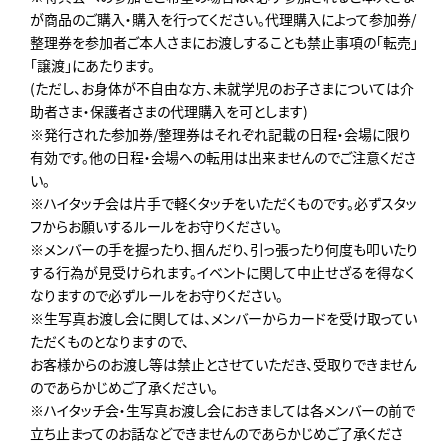
が商品のご購入・購入を行ってください。代理購入によって参加券/
整理券を参加者ご本人さまにお渡しすることも禁止事項の「転売」
「譲渡」にあたります。
(ただし、お身体が不自由な方、未就学児のお子さまについては介
助者さま・保護者さまの代理購入を可とします)
※発行された参加券/整理券はそれぞれ記載の日程・会場に限り
有効です。他の日程・会場への転用は出来ませんのでご注意くださ
い。
※ハイタッチ会は片手で軽くタッチをいただくものです。必ずスタッ
フからお願いするルールをお守りください。
※メンバーの手を握ったり、掴んだり、引っ張ったり何度も叩いたり
する行為が見受けられます。イベントに関して中止せざるを得なく
なりますので必ずルールをお守りください。
※生写真お渡し会に関しては、メンバーからカードを受け取ってい
ただくものとなりますので、
お客様からのお渡し等は禁止とさせていただき、受取りできません
のであらかじめご了承ください。
※ハイタッチ会・生写真お渡し会におきましては各メンバーの前で
立ち止まってのお話などできませんのであらかじめご了承くださ