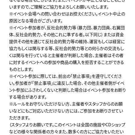
いますので、ご理解とご協力をよろしくお願いいたします。
※イベント会場への問い合わせはお控えください。イベント中止の
原因となる場合がございます。
※イベント参加者が、反社会的勢力等（暴力団、暴力団員、右翼団
体、反社会的勢力、その他これに準ずる者。以下同じ）または資金
提供その他を通じて反社会的勢力等の維持、運営もしくは経営に
協力もしくは関与する等、反社会的勢力等との何らかの交流もし
くは関与を行っていると主催者が判断した場合、主催者はその者
に対するイベントへの参加や商品の購入を拒否することができる
ものとします。
※イベント参加に際しては、前出の「禁止事項」を遵守してくださ
い。参加者が「禁止事項」に違反した場合、その他主催者側がイベ
ント参加にふさわしくないと判断した場合はイベント参加をお断り
する場合があります。
※ルールをお守りいただけない方、主催者やスタッフからのお願
いなどにもご対応いただけない方には、ご参加をお断りさせてい
ただきます。
（スタッフよりお願いです。このイベントは全国の施設やCDショップ
などの様々な関係者の方々また、数多くの方にご協力をいただい