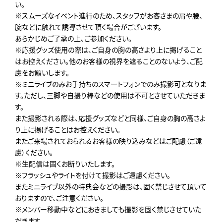
い。
※スムーズなイベント進行のため､スタッフがお客さまの肩や腰、
腕などに触れて誘導させて頂く場合がございます。
あらかじめご了承の上､ご参加ください。
※応援グッズ使用の際は、ご自身の胸の高さより上に掲げること
はお控えください。他のお客様の視界を遮ることのないよう、ご配
慮をお願いします。
※ミニライブのみお手持ちのスマートフォンでのみ撮影可となりま
す。ただし、三脚や自撮り棒などの使用は不可とさせていただきま
す。
また撮影される際は、応援グッズなどと同様、ご自身の胸の高さよ
り上に揚げることはお控えください。
またご来場されておられるお客様の映り込みなどはご配慮（ご遠
慮）ください。
※生配信は固くお断りいたします。
※フラッシュやライトを付けて撮影はご遠慮ください。
またミニライブ以外の特典会などの撮影は、固く禁じさせて頂いて
おりますので、ご注意ください。
※メンバー移動中などにおきましても撮影を固く禁じさせていた
だきます。