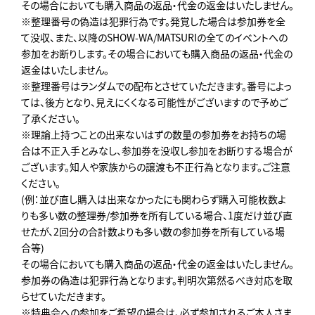
その場合においても購入商品の返品・代金の返金はいたしません。
※整理番号の偽造は犯罪行為です。発覚した場合は参加券を全
て没収、また、以降のSHOW-WA/MATSURIの全てのイベントへの
参加をお断りします。その場合においても購入商品の返品・代金の
返金はいたしません。
※整理番号はランダムでの配布とさせていただきます。番号によっ
ては、後方となり、見えにくくなる可能性がございますので予めご
了承ください。
※理論上持つことの出来ないはずの数量の参加券をお持ちの場
合は不正入手とみなし、参加券を没収し参加をお断りする場合が
ございます。知人や家族からの譲渡も不正行為となります。ご注意
ください。
(例：並び直し購入は出来なかったにも関わらず購入可能枚数よ
りも多い数の整理券/参加券を所有している場合、1度だけ並び直
せたが、2回分の合計数よりも多い数の参加券を所有している場
合等)
その場合においても購入商品の返品・代金の返金はいたしません。
参加券の偽造は犯罪行為となります。判明次第然るべき対応を取
らせていただきます。
※特典会への参加をご希望の場合は、必ず参加されるご本人さま