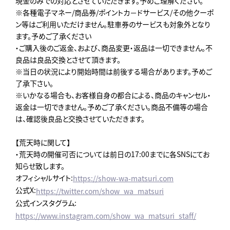
現金のみでの対応とさせていただきます。予めご理解ください。
※各種電子マネー/商品券/ポイントカ－ドサービス/その他クーポ
ン等はご利用いただけません。駐車券のサービスも対象外となり
ます。予めご了承ください
・ご購入後のご返金、および、商品変更・返品は一切できません。不
良品は良品交換とさせて頂きます。
※当日の状況により開始時間は前後する場合があります。予めご
了承下さい。
※いかなる場合も、お客様自身の都合による、商品のキャンセル・
返金は一切できません。予めご了承ください。商品不備等の場合
は、確認後良品と交換させていただきます。
【荒天時に関して】
・荒天時の開催可否については前日の17:00までに各SNSにてお
知らせ致します。
オフィシャルサイト:
https://show-wa-matsuri.com
公式X:
https://twitter.com/show_wa_matsuri
公式インスタグラム:
https://www.instagram.com/show_wa_matsuri_staff/