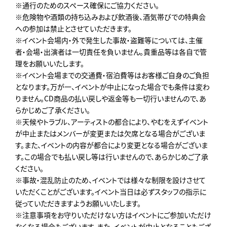
※通行のためのスペース確保にご協力ください。
※危険物や酒類の持ち込みおよび飲酒後、酒気帯びでの特典会
への参加は禁止とさせていただきます。
※イベント会場内・外で発生した事故・盗難等については、主催
者・会場・出演者は一切責任を負いません。貴重品等は各自で管
理をお願いいたします。
※イベント会場までの交通費・宿泊費等はお客様ご自身のご負担
となります。万が一、イベントが中止になった場合でも条件は変わ
りません。CD商品の払い戻しや返金等も一切行いませんので、あ
らかじめご了承ください。
※天候やトラブル、アーティストの都合により、やむをえずイベント
が中止またはメンバーが変更または欠席となる場合がございま
す。また、イベントの内容が都合により変更となる場合がございま
す。この場合でも払い戻し等は行いませんので、あらかじめご了承
ください。
※事故・混乱防止のため、イベントでは様々な制限を設けさせて
いただくことがございます。イベント当日は必ずスタッフの指示に
従っていただきますようお願いいたします。
※注意事項をお守りいただけない方はイベントにご参加いただけ
なくなる場合もございます。また、イベントが中止となることもござ