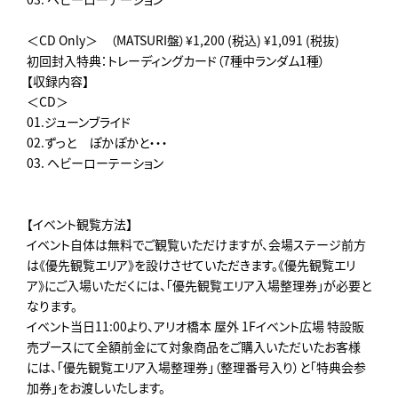
＜CD Only＞ （MATSURI盤）¥1,200 (税込) ¥1,091 (税抜)
初回封入特典：トレーディングカード（7種中ランダム1種）
【収録内容】
＜CD＞
01.ジューンブライド
02.ずっと ぽかぽかと・・・
03. ヘビーローテーション
【イベント観覧方法】
イベント自体は無料でご観覧いただけますが、会場ステージ前方
は《優先観覧エリア》を設けさせていただきます。《優先観覧エリ
ア》にご入場いただくには、「優先観覧エリア入場整理券」が必要と
なります。
イベント当日11:00より、アリオ橋本 屋外 1Fイベント広場 特設販
売ブースにて全額前金にて対象商品をご購入いただいたお客様
には、「優先観覧エリア入場整理券」（整理番号入り）と「特典会参
加券」をお渡しいたします。