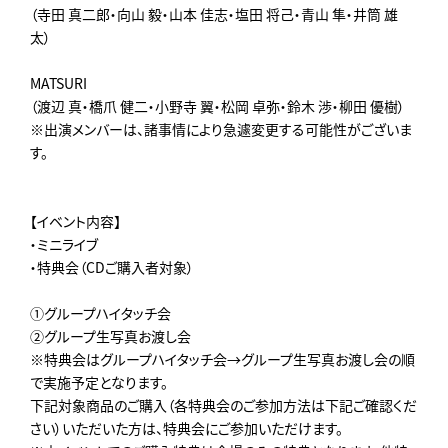
（寺田 真二郎・向山 毅・山本 佳志・塩田 将己・青山 隼・井筒 雄
太）
MATSURI
（渡辺 真・橋爪 健二・小野寺 翼・松岡 卓弥・鈴木 渉・柳田 優樹）
※出演メンバーは、諸事情により急遽変更する可能性がございま
す。
【イベント内容】
・ミニライブ
・特典会（CDご購入者対象）
①グループハイタッチ会
②グループ生写真お渡し会
※特典会はグループハイタッチ会→グループ生写真お渡し会の順
で実施予定となります。
下記対象商品のご購入（各特典会のご参加方法は下記ご確認くだ
さい）いただいた方は、特典会にご参加いただけます。