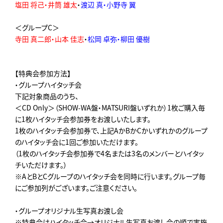
塩田 将己・井筒 雄太
・
渡辺 真・小野寺 翼
＜グループC＞
寺田 真二郎・山本 佳志
・
松岡 卓弥・柳田 優樹
【特典会参加方法】
・グループハイタッチ会
下記対象商品のうち、
＜CD Only＞（SHOW-WA盤・MATSURI盤いずれか）1枚ご購入毎
に1枚ハイタッチ会参加券をお渡しいたします。
1枚のハイタッチ会参加券で、上記AかBかCかいずれかのグループ
のハイタッチ会に1回ご参加いただけます。
（1枚のハイタッチ会参加券で4名または3名のメンバーとハイタッ
チいただけます。）
※AとBとCグループのハイタッチ会を同時に行います。グループ毎
にご参加列がございます。ご注意ください。
・グループオリジナル生写真お渡し会
※特典会はハイタッチ会→オリジナル生写真お渡し会の順で実施