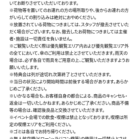
いてお断りさせていただいております。
※荷物等を置いてのお連れの方の場所取りや、後からお連れの方
がいらしての割り込みは絶対におやめください。
※放置されている荷物につきましては、スタッフが撤去させていた
だく場合がございます。なお、撤去したお荷物につきましては主催
者・施設は一切責任を負いません。
※ご観覧いただく際は優先観覧エリア内および優先観覧エリア外
の全てにおいて、傘のご利用は禁止とさせていただきます。雨天の
場合は、必ず各自で雨具をご用意の上、ご観覧いただきますようお
願いいたします。
※特典会は列が途切れ次第終了とさせていただきます。
※当日の状況により開始時間は前後する場合があります。あらか
じめご了承ください。
※いかなる場合も、お客様自身の都合による、商品のキャンセル・
返金は一切いたしかねます。あらかじめご了承ください。商品不備
等の場合は、確認後良品と交換させていただきます。
※イベント会場での飲食・喫煙は禁止となっております。喫煙は所
定の喫煙エリアをご利用ください。
※ゴミは各自でお持ち帰りください。
※無人航空機(ドローン・ラジコン機等)の使用は一切禁止とさせ