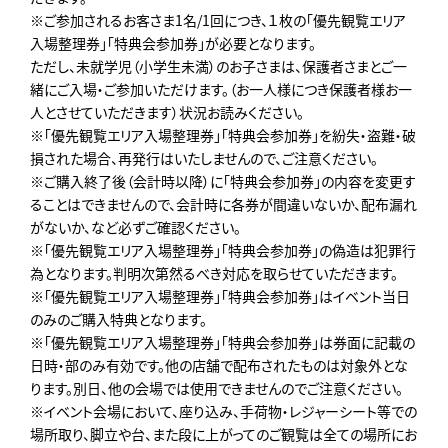
※ご参加されるお客さま1名/1回につき、１枚の「優先観覧エリア
入場整理券」「特典会参加券」が必要となります。
ただし、未就学児（小学生未満）のお子さまは、保護者さまとご一
緒にご入場・ご参加いただけます。（お一人様につき保護者様お一
人とさせていただきます）状況お読みください。
※「優先観覧エリア入場整理券」「特典会参加券」を紛失・盗難・破
損された場合、再発行はいたしませんので、ご注意ください。
※ご購入終了後（会計時以降）に「特典会参加券」の内容を変更す
ることはできませんので、会計時に各券が間違いないか、配布漏れ
がないか、など必ずご確認ください。
※「優先観覧エリア入場整理券」「特典会参加券」の偽造は犯罪行
為となります。判明次第然るべき対応を取らせていただきます。
※「優先観覧エリア入場整理券」「特典会参加券」はイベント当日
のみのご購入特典となります。
※「優先観覧エリア入場整理券」「特典会参加券」は券面に記載の
日時・部のみ有効です。他の店舗で配布されたものは対象外とな
ります。別日、他の会場では使用できませんのでご注意ください。
※イベント会場において、座り込み、手荷物・レジャーシート等での
場所取り、脚立や台、また段に上がってのご観覧は全ての場所にお