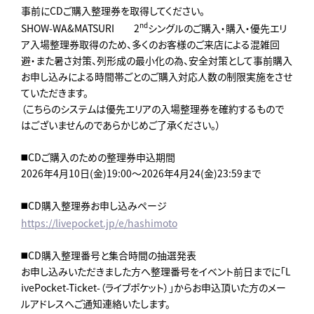
事前にCDご購入整理券を取得してください。
nd
SHOW-WA&MATSURI 2
シングルのご購入・購入・優先エリ
ア入場整理券取得のため、多くのお客様のご来店による混雑回
避・また暑さ対策、列形成の最小化の為、安全対策として事前購入
お申し込みによる時間帯ごとのご購入対応人数の制限実施をさせ
ていただきます。
（こちらのシステムは優先エリアの入場整理券を確約するもので
はございませんのであらかじめご了承ください。）
◼️CDご購入のための整理券申込期間
2026年4月10日(金)19:00～2026年4月24(金)23:59まで
◼️CD購入整理券お申し込みページ
https://livepocket.jp/e/hashimoto
◼️CD購入整理番号と集合時間の抽選発表
お申し込みいただきました方へ整理番号をイベント前日までに「L
ivePocket-Ticket-（ライブポケット）」からお申込頂いた方のメー
ルアドレスへご通知連絡いたします。