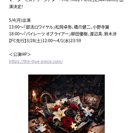
演決定！
5/4(月)出演
13:00～『部活ロワイヤル』松岡卓弥、橋爪健二、小野寺翼
18:00～『パイレーツ オブ ライアー』柳田優樹、渡辺真、鈴木渉
【FC先行】3/28(土)12:00～4/1(水)23:59
＜公演HP＞
https://the-true-piece.com/