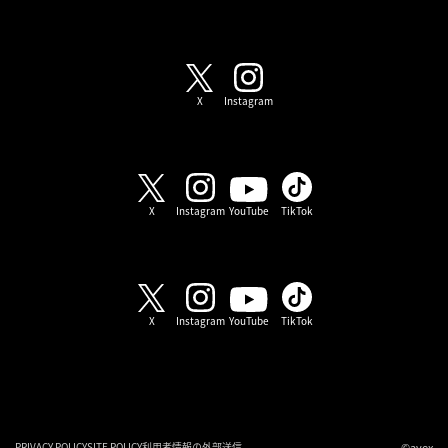
SHOW-WA / MATSURI
X
Instagram
SHOW-WA
X
Instagram
YouTube
TikTok
MATSURI
X
Instagram
YouTube
TikTok
©avex
PRIVACY POLICY
SITE POLICY
利用者情報の外部送信