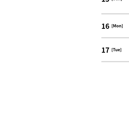
16
[Mon]
17
[Tue]