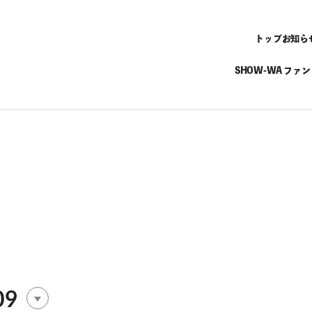
トップ
お知ら
SHOW-WA ファ
09