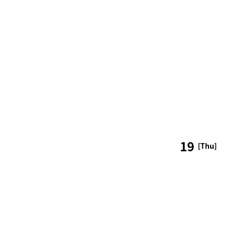
19
[Thu]