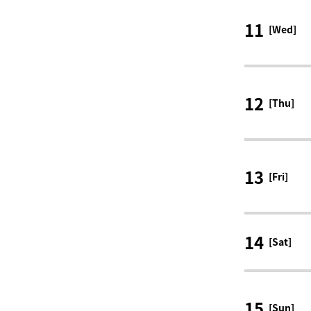
11
[Wed]
12
[Thu]
13
[Fri]
14
[Sat]
15
[Sun]