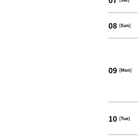
08
[Sun]
09
[Mon]
10
[Tue]