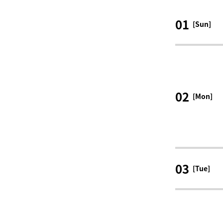
01
[Sun]
02
[Mon]
03
[Tue]