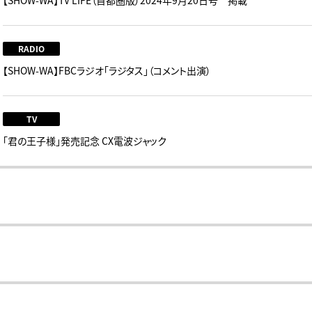
【SHOW-WA】TV LIFE（首都圏版）2024年9月20日号 掲載
RADIO
【SHOW-WA】FBCラジオ「ラジタス」（コメント出演）
TV
「君の王子様」発売記念 CX電波ジャック