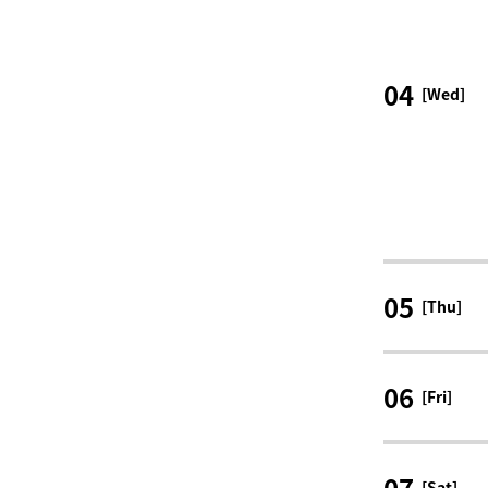
04
[Wed]
05
[Thu]
06
[Fri]
07
[Sat]