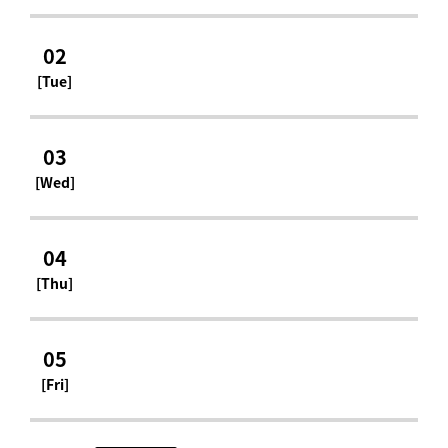
02
[Tue]
03
[Wed]
04
[Thu]
05
[Fri]