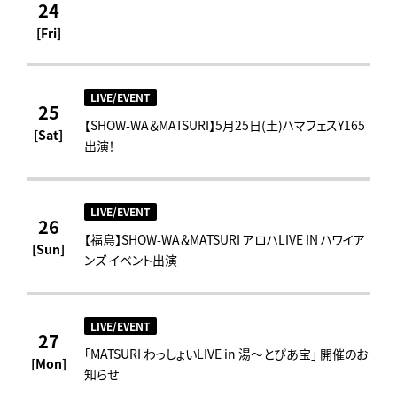
24
[Fri]
LIVE/EVENT
25
【SHOW-WA＆MATSURI】5月25日(土)ハマフェスY165
[Sat]
出演！
LIVE/EVENT
26
【福島】SHOW-WA＆MATSURI アロハLIVE IN ハワイア
[Sun]
ンズ イベント出演
LIVE/EVENT
27
「MATSURI わっしょいLIVE in 湯～とぴあ宝」 開催のお
[Mon]
知らせ