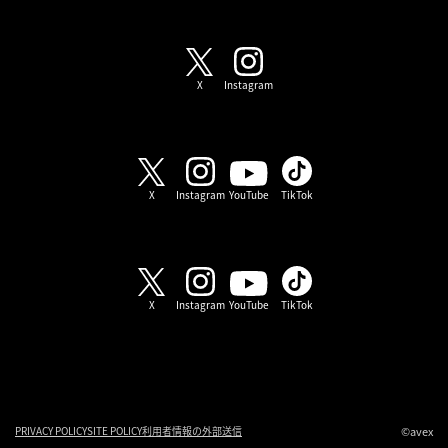
SHOW-WA / MATSURI
X
Instagram
SHOW-WA
X
Instagram
YouTube
TikTok
MATSURI
X
Instagram
YouTube
TikTok
©avex
PRIVACY POLICY
SITE POLICY
利用者情報の外部送信