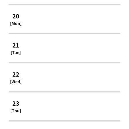
20
[Mon]
21
[Tue]
22
[Wed]
23
[Thu]