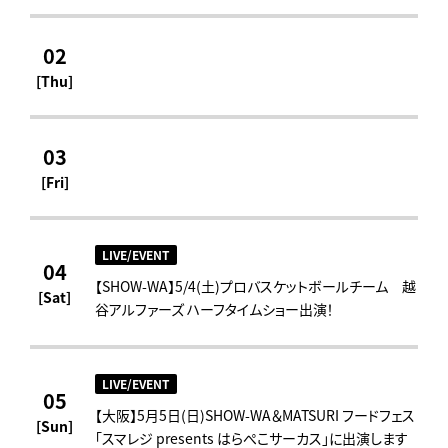
02
[Thu]
03
[Fri]
LIVE/EVENT
04
【SHOW-WA】5/4(土)プロバスケットボールチーム 越
[Sat]
谷アルファーズ ハーフタイムショー出演！
LIVE/EVENT
05
【大阪】5月5日(日)SHOW-WA＆MATSURI フードフェス
[Sun]
「スマレジ presents はらぺこサーカス」に出演します