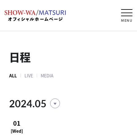
MENU
日程
ALL
LIVE
MEDIA
2024.05
01
[Wed]