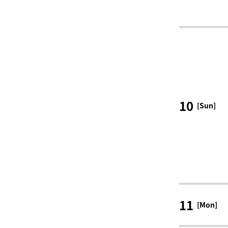
10
[Sun]
11
[Mon]