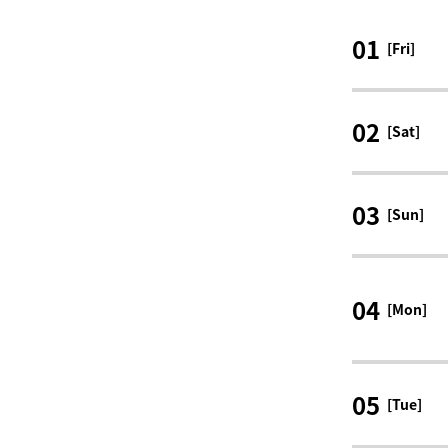
01
[Fri]
02
[Sat]
03
[Sun]
04
[Mon]
05
[Tue]