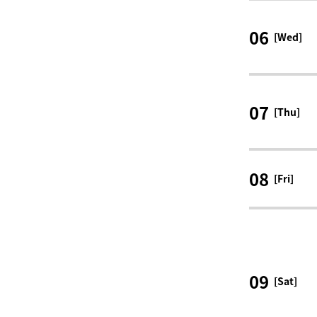
06
[Wed]
07
[Thu]
08
[Fri]
09
[Sat]