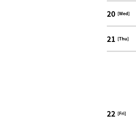
20
[Wed]
21
[Thu]
22
[Fri]