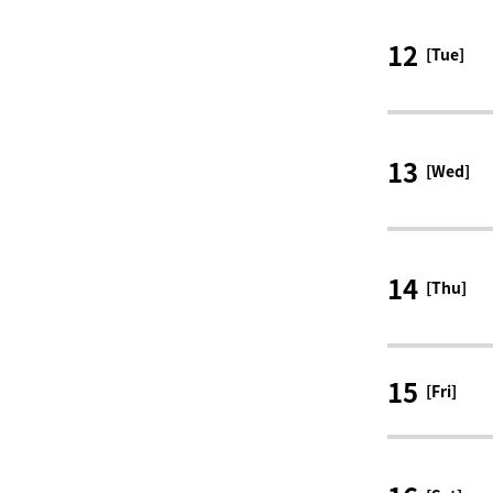
12
[Tue]
13
[Wed]
14
[Thu]
15
[Fri]