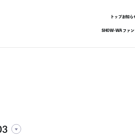
トップ
お知ら
SHOW-WA ファ
03