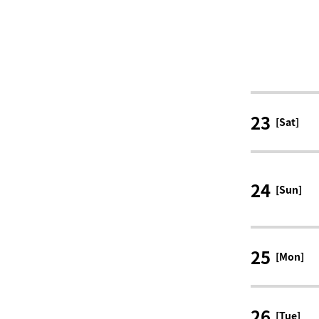
23
[Sat]
24
[Sun]
25
[Mon]
26
[Tue]