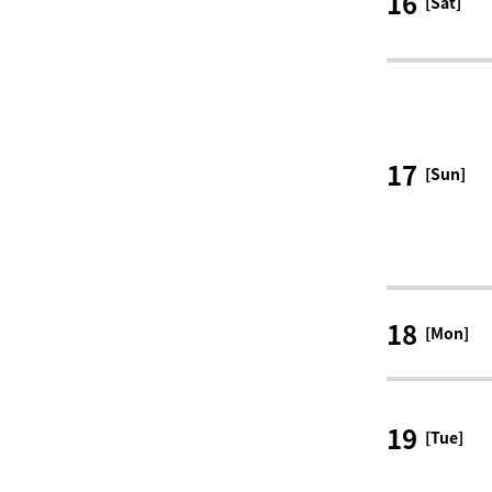
16
[Sat]
17
[Sun]
18
[Mon]
19
[Tue]