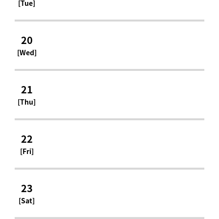
[Tue]
20
[Wed]
21
[Thu]
22
[Fri]
23
[Sat]