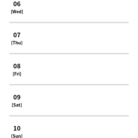
06
[Wed]
07
[Thu]
08
[Fri]
09
[Sat]
10
[Sun]