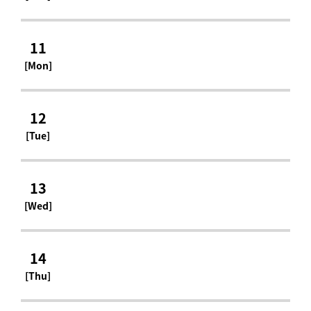
11
[Mon]
12
[Tue]
13
[Wed]
14
[Thu]