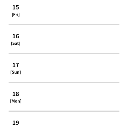
15
[Fri]
16
[Sat]
17
[Sun]
18
[Mon]
19