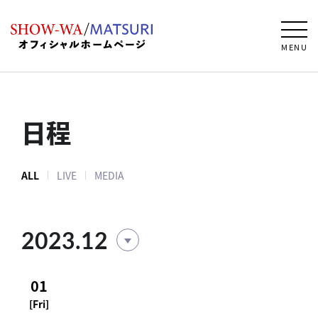
MENU
日程
ALL
LIVE
MEDIA
2023.12
01
[Fri]