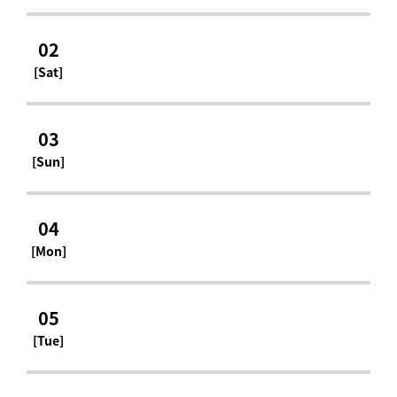
02
[Sat]
03
[Sun]
04
[Mon]
05
[Tue]