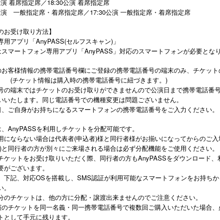
公演 着席指定席／18:30公演 着席指定席
0公演 一般指定席・着席指定席／17:30公演 一般指定席・着席指定席
のお受け取り方法】
用アプリ「AnyPASS(セルフスキャン)」
はスマートフォン専用アプリ「AnyPASS」対応のスマートフォンが必要とな
のお客様情報の携帯電話番号欄にご登録の携帯電話番号の端末のみ、チケット
。 (チケット情報は購入時の携帯電話番号に紐づきます。)
号の端末ではチケットのお受け取りができませんので公演日まで携帯電話番号
いいたします。同じ電話番号での機種変更は問題ございません。
日、ご自身がお持ちになるスマートフォンの携帯電話番号をご入力ください。
、AnyPASSを利用しチケットを分配可能です。
用にならない場合は代表者(申込者)様と同行者様がお揃いになってからのご入
者)と同行者の方が別々にご来場される場合は必ず分配機能をご使用ください。
チケットをお受け取りいただく際、同行者の方もAnyPASSをダウンロード、利
要がございます。
、下記、対応OSを搭載し、SMS認証が利用可能なスマートフォンをお持ち
い。
分のチケットは、他の方に分配・譲渡出来ませんのでご注意ください。
演のチケットを同一名義・同一携帯電話番号で複数回ご購入いただいた場合、
トとして手元に残ります。