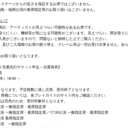
、ステージからの近さを保証するお席ではございません。
福島・福岡公演の着席指定席のお取り扱いはございません。
ついて
演出・アーティストが見えづらい可能性があるお席です。
取りにくい、機材⾳が気になる可能性がございます。⾒えづらい、聞き取り
⼈差がございますので、問題ないと納得した上でご購⼊ください。
、及びご入場後のお席の振り替え、クレーム等は一切お受け出来ません。あ
のお取り扱いとなります。
ド先着先行チケット申込～当選発表】
着
木）18:00 ～
となります。予定枚数に達し次第、受付終了となります。
、席種については、各プレイガイドのサイト内をご確認ください。
種は完売のため、受付対象外となります。
0公演 一般指定席・着席指定席
0公演 一般指定席・着席指定席／17:30公演 一般指定席・着席指定席
公演 着席指定席
0公演 一般指定席