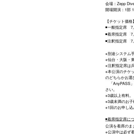
会場：Zepp Diver
開場開演：1部 12:45
【チケット価格
◾️一般指定席 7,
◾️着席指定席 7,
◾️注釈指定席 7,
※別途システム
※仙台・大阪・
※注釈指定席は
※本公演のチケ
のどちらかお選
「AnyPAS
さい。
※3歳以上有料。
※3歳未満のお
※1回のお申し
◾️着席指定席に
公演を着席のま
※公演中は必ず