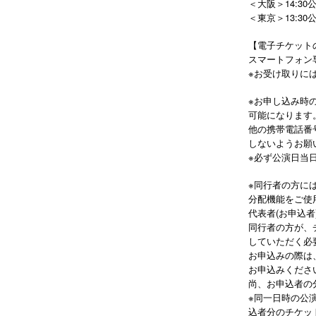
＜大阪＞14:30
＜東京＞13:3
【電子チケット
スマートフォン専
※お受け取りに
※お申し込み時
可能になります
他の携帯電話番
しないようお願
※必ず公演日当
※同行者の方には
分配機能をご使
代表者(お申込
同行者の方が、
していただく必
お申込みの際は
お申込みくださ
尚、お申込者の
※同一日時の公
込者分のチケッ