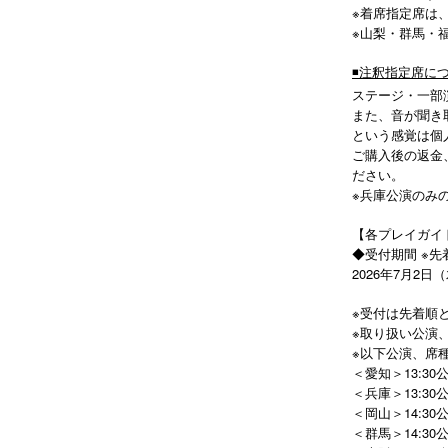
※着席指定席は
※山梨・群馬・
◾️注釈指定席に
ステージ・一部
また、⾳が聞き
という感覚は個
ご購入後の返金
ださい。
※兵庫公演のみ
【各プレイガイ
◆受付期間 ※先
2026年7月2日（
※受付は先着順
※取り扱い公演
※以下公演、席
＜愛知＞13:3
＜兵庫＞13:3
＜岡山＞14:30
＜群馬＞14:3