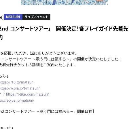
e]
MATSURI
ライブ／イベント
RI 2nd コンサートツアー」 開催決定！各プレイガイド先着
内
RIを応援いただき、誠にありがとうございます。
 2nd コンサートツアー ～歌う門には福来る～』の開催が決定いたしました！
先着先行チケットの詳細をご案内いたします。
ちら↓
https://r10.to/matsuri
https://w.pia.jp/t/matsuri/
ト：
https://l-tike.com/matsuri/
ps://eplus.jp/matsuri/
I 2nd コンサートツアー ～歌う門には福来る～」開催日程】
8日(土)