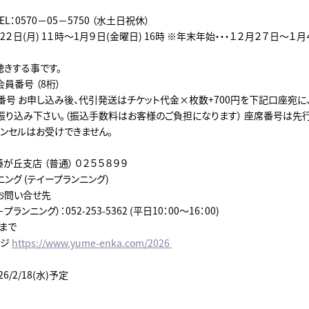
EL：0570－05－5750 （水土日祝休）
2２日(月) 1１時～1月９日(金曜日) 16時 ※年末年始・・・１２月２７日～
聴きする事です。
会員番号 （8桁）
番号 お申し込み後、代引発送はチケット代金×枚数+700円を下記口座宛に、 
お振り込み下さい。（振込手数料はお客様のご負担になります） 座席番号は先
ャンセルはお受けできません。
が丘支店 （普通） ０２５５８９９
ニング (テイープランニング)
お問い合せ先
ンニング）：052-253-5362 (平日10：00～16：00)
本まで
ージ
https://www.yume-enka.com/2026
6/2/18(水)予定