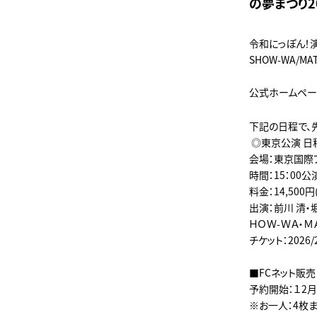
の夢まつり2
令和にっぽん！演
SHOW-WA/
公式ホームペ
下記の日程で、
◎東京公演 日程：
会場：東京国際
時間：15：00公
料金：14,500
出演：前川 清・
ＨＯＷ-ＷＡ・Ｍ
チケット：2026
■FCネット販売（
予約開始：１2月２
※お一人：4枚