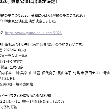
026」 東京公演に出演が決定！
歌の夢まつり2026 「令和にっぽん！演歌の夢まつり2026」
MATSURI東京公演に出演が決定しました。
ージ
https://www.yume-enka.com/2026
先行電話及びＦＣ先行（有料会員限定）の予約を行います。
2026/6/16(火)
フォーラム ホールA
演 (1回公演です)
円(税込) 全席指定
堀内孝雄・川中美幸・山川 豊・伍代夏子・長山洋子・竹島 宏 真田ナオキ・青山
ＡＴＳＵＲＩ
/2/18(水)一般発売開始
イープラス） SHOW-WA/MATSURI
２日(月) 1１：00～1月９日(金曜日) 23：59
まで予約可能