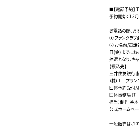
■【電話予約】 T
予約開始：１2月
お電話の際、お
① ファンクラブ
② お名前/電話
日(金)までに
抽選となり、キ
【振込先】
三井住友銀行 藤
（株）Ｔ－プラン
団体予約受付/
団体事務局（Ｔ－プラ
担当：制作 谷
公式ホームペ
一般販売は、202