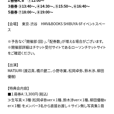
１冊券A、B ①12:00～
３冊券 ③13:40～、④14:30～、⑤15:50～、⑥16:40～
５冊券
⑦18:00～、⑧19:00～
【会場】 東京-渋谷 HMV&BOOKS SHIBUYA 6Fイベントスペー
ス
※予告なく「開催部（回）」、「配券数」が増える場合がございます。
※開催部詳細はチケット受付サイトであるローソンチケットサイト
をご確認ください。
【出演】
MATSURI（渡辺真、橋爪健二、小野寺翼、松岡卓弥、鈴木渉、柳田
優樹）
【特典会内容】
■１冊券A：3,300円（税込）
≫生写真×3種（松岡卓弥ver×1種、鈴木渉ver×1種、柳田優樹v
er×1種）をメンバー3名から直接お渡し＋サイン無し写真集１冊