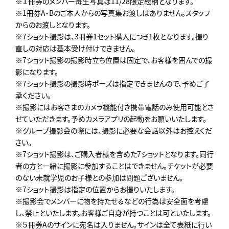
※１冊券のメンバー毎生写真は11/28限定絵柄となります。
※1冊券A・Bのご本人からの写真集お渡しはありません。スタッフ
からのお渡しとなります。
※7ショット撮影は、3冊券1セット購入につき1枚となります。撮り
直しの対応は基本受け付けできません。
※7ショット撮影の撮影時立ち位置は固定で、お客様を囲んでの撮
影になります。
※7ショット撮影の撮影時ポーズは指定できませんので、予めご了
承ください。
※撮影にはお客さまのカメラ機能付き携帯電話のみ使用可能とさ
せていただきます。予めカメラアプリの起動をお願いいたします。
※グループ撮影会の際には、撮影に必要な会話以外はお控えくだ
さい。
※7ショット撮影は、ご購入者様を含めた7ショットとなります。同行
者の方と一緒に撮影に参加することはできません。チケットが必要
のない未就学児のお子様との参加は問題ございません。
※7ショット撮影は指定の位置からお撮りいたします。
※撮影会でメンバーに物を持たせるなどの行為は安全面を考慮
し、禁止といたします。お客様ご自身が持つことは可といたします。
※５冊券Aのサインに宛名は入りません。サインは全て表紙に行い