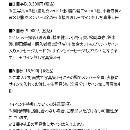
■１冊券B：3,300円（税込）
≫生写真×3種（渡辺真ver×1種、橋爪健二ver×1種、小野寺翼v
er×1種）をメンバー3名から直接お渡し＋サイン無し写真集１冊
■３冊券：9,900円（税込）
≫7ショット撮影（渡辺真、橋爪健二、小野寺翼、松岡卓弥、鈴木
渉、柳田優樹＋購入者様の計7名）＋集合カットのプリントサイン
入りメッセージカード（※サインもメッセージもプリントになりま
す） ＋サイン無し写真集３冊
■5冊券：16,500円（税込）
≫ご本人と対面式で写真集1冊にその場でメンバー全員、表紙に
サインを入れてお渡し＋生写真6枚（全員分）+サイン無し写真集4
冊
〈イベント特典についての注意事項〉
※開始時刻に間に合わない場合、ご参加いただけない可能性が
ございます。
※１冊券A,Bの写真集にサインは入りません。