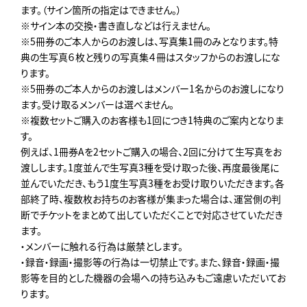
ます。（サイン箇所の指定はできません。）
※サイン本の交換・書き直しなどは行えません。
※5冊券のご本人からのお渡しは、写真集1冊のみとなります。特
典の生写真６枚と残りの写真集４冊はスタッフからのお渡しにな
ります。
※5冊券のご本人からのお渡しはメンバー1名からのお渡しになり
ます。受け取るメンバーは選べません。
※複数セットご購入のお客様も1回につき1特典のご案内となりま
す。
例えば、1冊券Aを2セットご購入の場合、2回に分けて生写真をお
渡しします。1度並んで生写真3種を受け取った後、再度最後尾に
並んでいただき、もう1度生写真3種をお受け取りいただきます。各
部終了時、複数枚お持ちのお客様が集まった場合は、運営側の判
断でチケットをまとめて出していただくことで対応させていただき
ます。
・メンバーに触れる行為は厳禁とします。
・録音・録画・撮影等の行為は一切禁止です。また、録音・録画・撮
影等を目的とした機器の会場への持ち込みもご遠慮いただいてお
ります。