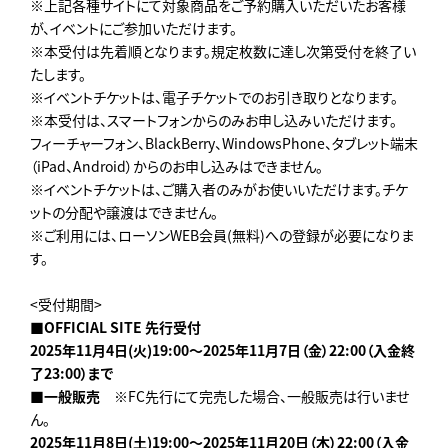
※上記各種サイトにて対象商品をご予約購入いただいたお客様
が、イベントにご参加いただけます。
※本受付は先着順となります。規定枚数に達し次第受付を終了い
たします。
※イベントチケットは、電子チケットでのお引き取りとなります。
※本受付は、スマートフォンからのみお申し込みいただけます。
フィーチャーフォン、BlackBerry、WindowsPhone、タブレット端末
（iPad、Android）からのお申し込みはできません。
※イベントチケットは、ご購入者のみがお使いいただけます。チケ
ットの分配や譲渡はできません。
※ご利用には、ローソンWEB会員(無料)への登録が必要になりま
す。
<受付期間>
■OFFICIAL SITE 先行受付
2025
年
11
月4日(火)19:00
～2025年
11
月7日（金）
22:00
（入金終
了23:00）まで
■一般販売
※FC先行にて完売した場合、一般販売は行いませ
ん。
2025
年11月8日(土)19:00～2025年11月20日（木）22:00（入金