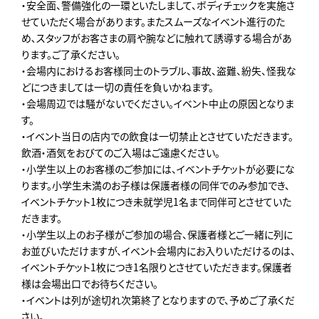
・安全面、警備強化の一環といたしまして、ボディチェックを実施さ
せていただく場合があります。またスムーズなイベント進行のた
め､スタッフがお客さまの肩や腕などに触れて誘導する場合があ
ります。ご了承ください。
・会場内におけるお客様同士のトラブル、事故、盗難、紛失、怪我な
どにつきましては一切の責任を負いかねます。
・会場周辺では騒がないでください。イベント中止の原因となりま
す。
・イベント当日の店内での飲食は一切禁止とさせていただきます。
飲酒・酒気をおびてのご入場はご遠慮ください。
・小学生以上のお客様のご参加には、イベントチケットが必要にな
ります。小学生未満のお子様は保護者様の同伴でのみ参加でき、
イベントチケット1枚につき未就学児1名まで同伴可とさせていた
だきます。
・小学生以上のお子様がご参加の場合、保護者様とご一緒に列に
お並びいただけますが、イベント会場内にお入りいただけるのは、
イベントチケット1枚につき1名限りとさせていただきます。保護者
様は会場出口でお待ちください。
・イベントは列が途切れ次第終了となりますので、予めご了承くだ
さい。