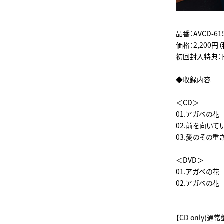
品番：AVCD-615
価格：2,200円
初回封入特典：
◆収録内容
＜CD＞
01.アガベの花
02.前を向いて
03.愛のその重さ 
＜DVD＞
01.アガベの花 
02.アガベの花 M
【CD only(通常