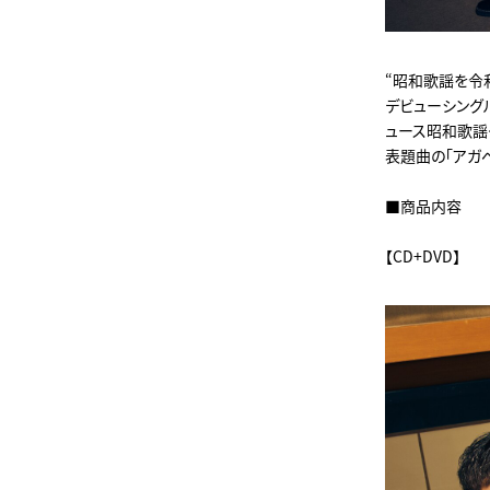
“昭和歌謡を令
デビューシング
ュース昭和歌謡グ
表題曲の「アガベ
■商品内容
【CD+DVD】