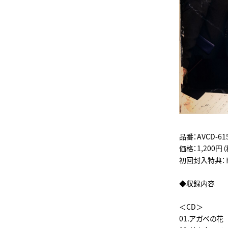
品番：AVCD-61
価格：1,200円
初回封入特典：
◆収録内容
＜CD＞
01.アガベの花