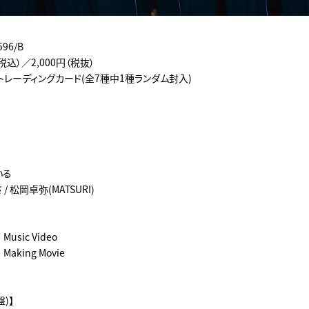
96/B
（税込）／2,000円（税抜）
トレーディングカード(全7種中1種ランダム封入)
いる
/ 松岡卓弥(MATSURI)
Music Video
aking Movie
盤)】