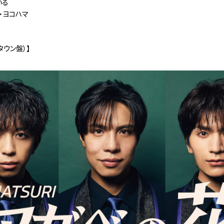
いる
ト・ヨコハマ
めタウン盤）】