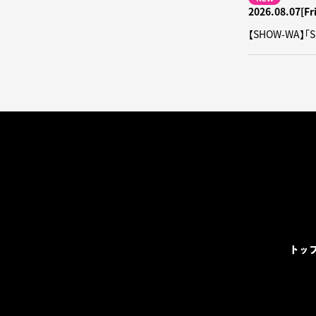
2026.08.07[Fri
【SHOW-WA】
トッ