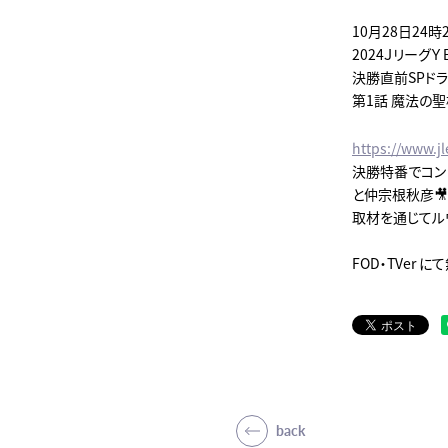
10月28日24
2024Ｊリーグ
決勝直前SPドラ
第1話 魔法の聖
https://www.j
決勝特番でコン
と仲宗根秋彦🎥
取材を通じてル
FOD・TVer 
back