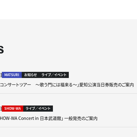
S
]
MATSURI
お知らせ
ライブ／イベント
 2nd コンサートツアー ～歌う門には福来る～」愛知公演当日券販売のご案内
]
SHOW-WA
ライブ／イベント
SHOW-WA Concert in 日本武道館」 一般発売のご案内