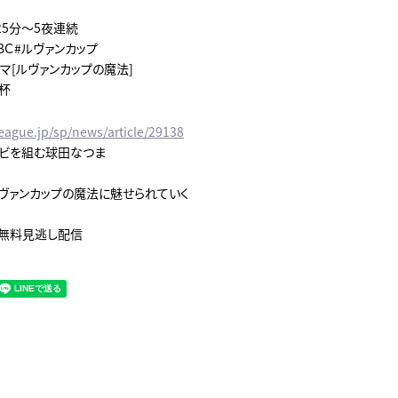
時25分～5夜連続
ＹＢＣ#ルヴァンカップ
マ[ルヴァンカップの魔法]
杯
league.jp/sp/news/article/29138
ビを組む球田なつま
ヴァンカップの魔法に魅せられていく
にて無料見逃し配信