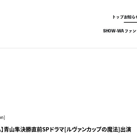
トップ
お知ら
SHOW-WA ファ
on]
WA】青山隼決勝直前SPドラマ[ルヴァンカップの魔法]出演