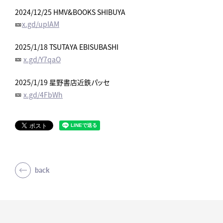
2024/12/25 HMV&BOOKS SHIBUYA
🎫
x.gd/upIAM
2025/1/18 TSUTAYA EBISUBASHI
🎫
x.gd/Y7qaO
2025/1/19 星野書店近鉄パッセ
🎫
x.gd/4FbWh
back