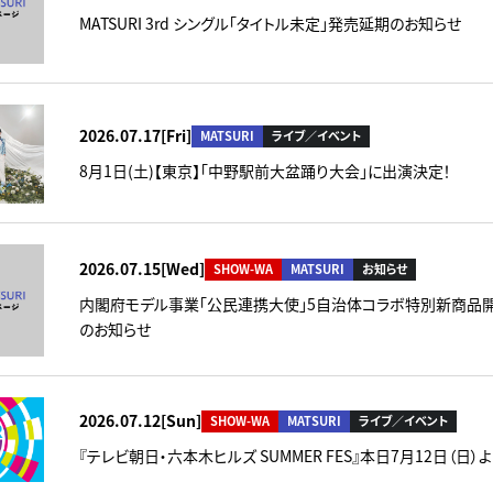
MATSURI 3rd シングル「タイトル未定」発売延期のお知らせ
2026.07.17[Fri]
MATSURI
ライブ／イベント
8月1日(土)【東京】「中野駅前大盆踊り大会」に出演決定！
2026.07.15[Wed]
SHOW-WA
MATSURI
お知らせ
内閣府モデル事業「公民連携大使」5自治体コラボ特別新商品
のお知らせ
2026.07.12[Sun]
SHOW-WA
MATSURI
ライブ／イベント
『テレビ朝日・六本木ヒルズ SUMMER FES』本日7月12日（