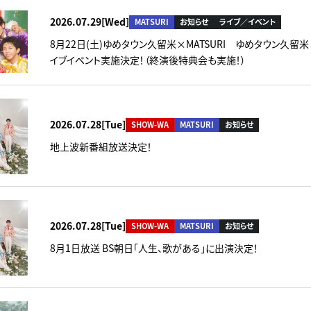
2026.07.29[Wed]
MATSURI
お知らせ
ライブ／イベント
8月22日(土)ゆめタウン久留米×MATSURI ゆめタウン久留
イブイベント実施決定！（終演後特典会も実施！）
2026.07.28[Tue]
SHOW-WA
MATSURI
お知らせ
地上波新番組放送決定！
2026.07.28[Tue]
SHOW-WA
MATSURI
お知らせ
8月1日放送 BS朝日「人生、歌がある」に出演決定！