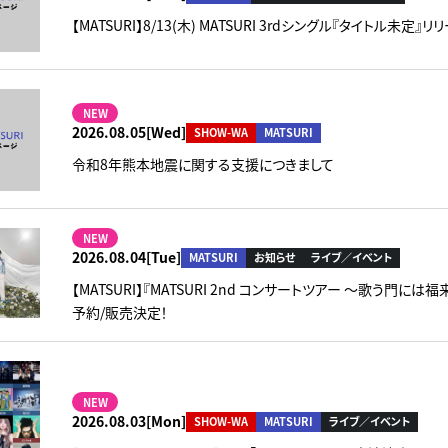
【MATSURI】8/13(木) MATSURI 3rdシングル『タイトル
NEW
2026.08.05[Wed]
SHOW-WA
MATSURI
令和8年熊本地震に関する支援につきまして
NEW
2026.08.04[Tue]
MATSURI
お知らせ
ライブ／イベント
【MATSURI】『MATSURI 2nd コンサートツアー ～歌う門に
予約/販売決定！
NEW
2026.08.03[Mon]
SHOW-WA
MATSURI
ライブ／イベント