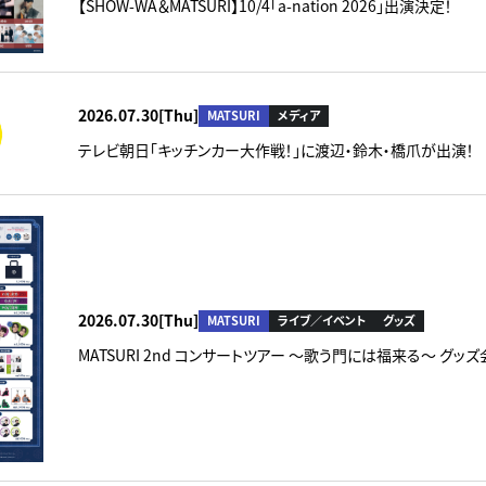
【SHOW-WA＆MATSURI】10/4「a-nation 2026」出演決定！
2026.07.30[Thu]
MATSURI
メディア
テレビ朝日「キッチンカー大作戦！」に渡辺・鈴木・橋爪が出演！
2026.07.30[Thu]
MATSURI
ライブ／イベント
グッズ
MATSURI 2nd コンサートツアー ～歌う門には福来る～ グ