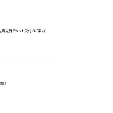
イド先着先行チケット受付のご案内
歌唱！