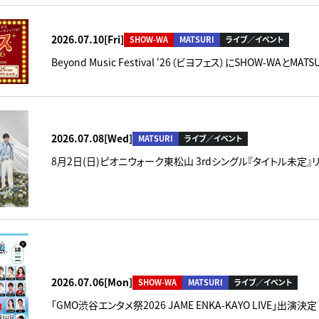
2026.07.10[Fri]
SHOW-WA
MATSURI
ライブ／イベント
Beyond Music Festival ‘26（ビヨフェス）にSHOW-WAとM
2026.07.08[Wed]
MATSURI
ライブ／イベント
8月2日(日)ピオニウォーク東松山 3rdシングル『タイトル未定
2026.07.06[Mon]
SHOW-WA
MATSURI
ライブ／イベント
「GMO渋谷エンタメ祭2026 JAME ENKA-KAYO LIVE」出演決定