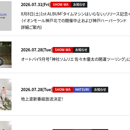
2026.07.31[Fri]
SHOW-WA
お知らせ
8月8日(土)1st ALBUM『タイムマシンはいらない』リリース記
（イオンモール神戸北での開催中止および神戸ハーバーランド
詳細ご案内）
2026.07.28[Tue]
SHOW-WA
お知らせ
オートバイ9月号「神社ソムリエ 佐々木優太の開運ツーリング」
2026.07.28[Tue]
SHOW-WA
MATSURI
お知らせ
地上波新番組放送決定！