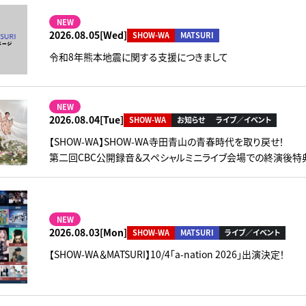
NEW
2026.08.05[Wed]
SHOW-WA
MATSURI
令和8年熊本地震に関する支援につきまして
NEW
2026.08.04[Tue]
SHOW-WA
お知らせ
ライブ／イベント
【SHOW-WA】SHOW-WA寺田青山の青春時代を取り戻せ！
第二回CBC公開録音＆スペシャルミニライブ会場での終演後特
NEW
2026.08.03[Mon]
SHOW-WA
MATSURI
ライブ／イベント
【SHOW-WA＆MATSURI】10/4「a-nation 2026」出演決定！