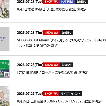
2026.07.28[Tue]
SHOW-WA
MATSURI
お知らせ
8月1日放送 BS朝日「人生、歌がある」に出演決定！
2026.07.23[Thu]
SHOW-WA
お知らせ
SHOW-WA 1st Album「タイムマシンはいらない」2026年9月3
ベント情報追記（※7/24時点）
2026.07.23[Thu]
SHOW-WA
お知らせ
【井筒】朗読劇「クローバーに愛をこめて」配信決定！
2026.07.21[Tue]
SHOW-WA
ライブ／イベント
8月15日(土)【奈良】「SUNNY GREEN FES 2026」に出演決定!