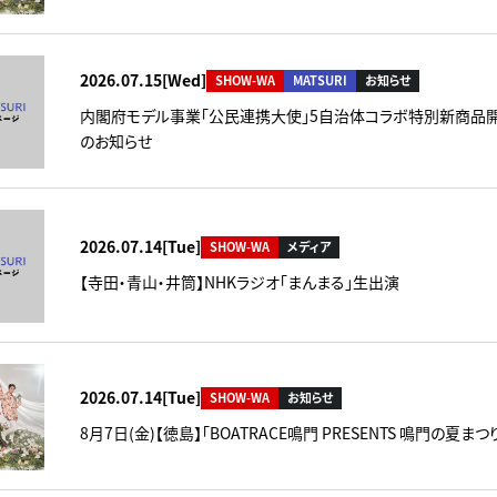
2026.07.15[Wed]
SHOW-WA
MATSURI
お知らせ
内閣府モデル事業「公民連携大使」5自治体コラボ特別新商品
のお知らせ
2026.07.14[Tue]
SHOW-WA
メディア
【寺田・青山・井筒】NHKラジオ「まんまる」生出演
2026.07.14[Tue]
SHOW-WA
お知らせ
8月7日(金)【徳島】「BOATRACE鳴門 PRESENTS 鳴門の夏